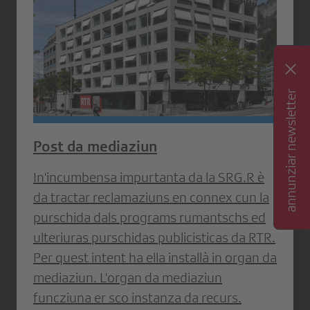
annunziar newsletter
Post da mediaziun
In'incumbensa impurtanta da la SRG.R è
da tractar reclamaziuns en connex cun la
purschida dals programs rumantschs ed
ulteriuras purschidas publicisticas da RTR.
Per quest intent ha ella installà in organ da
mediaziun. L'organ da mediaziun
funcziuna er sco instanza da recurs.