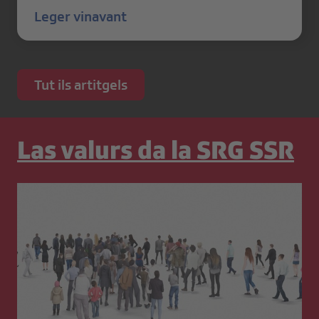
Leger vinavant
Tut ils artitgels
Las valurs da la SRG SSR