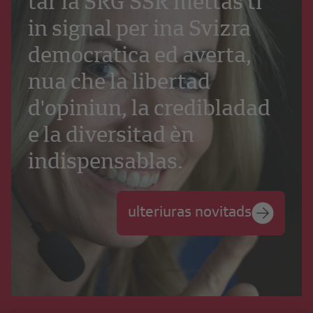
tar la SRG SSR mettas ti
in signal per ina Svizra
democratica ed averta,
nua che la libertad
d'opiniun, la credibladad
e la diversitad èn
indispensablas.
ulteriuras novitads