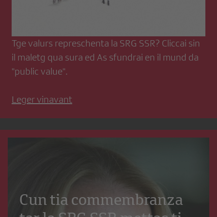
Tge valurs represchenta la SRG SSR? Cliccai sin
il maletg qua sura ed As sfundrai en il mund da
"public value".
Leger vinavant
Cun tia commembranza