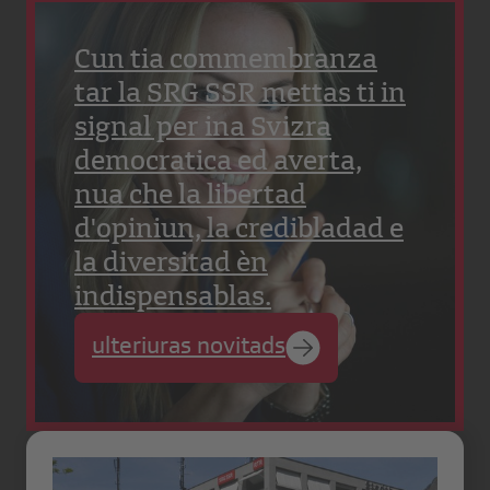
Cun tia commembranza
tar la SRG SSR mettas ti in
signal per ina Svizra
democratica ed averta,
nua che la libertad
d'opiniun, la credibladad e
la diversitad èn
indispensablas.
ulteriuras novitads